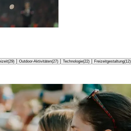
izeit
(
29
)
Outdoor-Aktivitäten
(
27
)
Technologie
(
22
)
Freizeitgestaltung
(
12
)