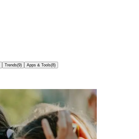
Trends
(
9
)
Apps & Tools
(
8
)