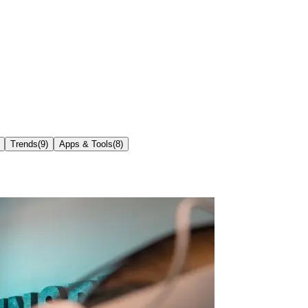
Trends
(
9
)
Apps & Tools
(
8
)