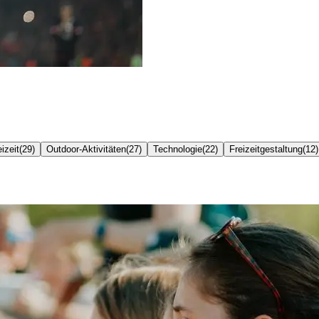
izeit
(
29
)
Outdoor-Aktivitäten
(
27
)
Technologie
(
22
)
Freizeitgestaltung
(
12
)