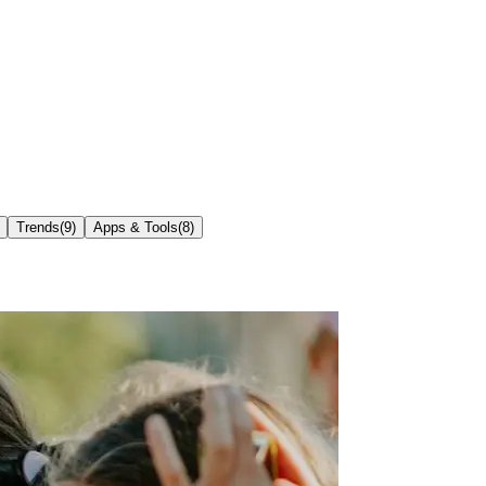
Trends
(
9
)
Apps & Tools
(
8
)